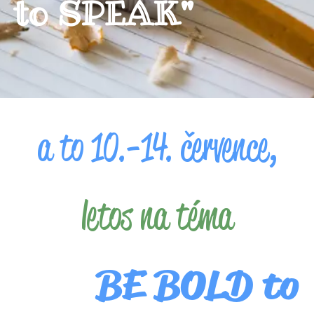
to SPEAK"
a to
10.-14. července,
letos na téma
BE BOLD to