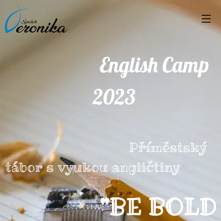
English Camp
2023
Příměstský
tábor s vyukou angličtiny
"BE BOLD