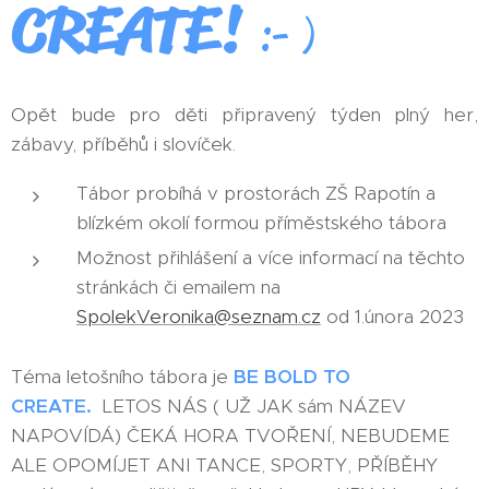
CREATE!
:- )
Opět bude pro děti připravený týden plný her,
zábavy, příběhů i slovíček.
Tábor probíhá v prostorách ZŠ Rapotín a
blízkém okolí formou příměstského tábora
Možnost přihlášení a více informací na těchto
stránkách či emailem na
SpolekVeronika@seznam.cz
od 1.února 2023
Téma letošního tábora je
BE BOLD TO
CREATE.
LETOS NÁS ( UŽ JAK sám NÁZEV
NAPOVÍDÁ) ČEKÁ HORA TVOŘENÍ, NEBUDEME
ALE OPOMÍJET ANI TANCE, SPORTY, PŘÍBĚHY