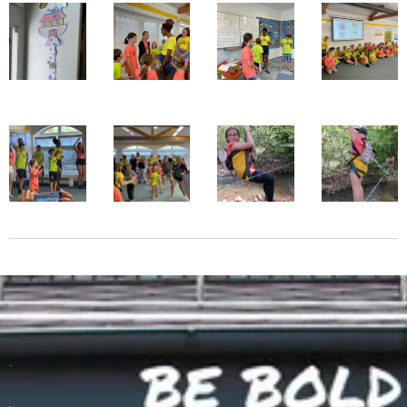
.
.
.