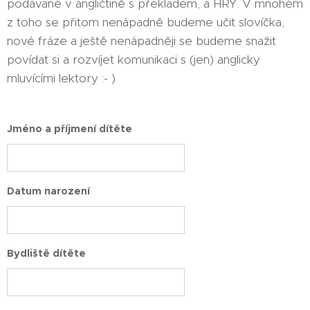
podávané v angličtině s překladem, a HRY. V mnohém
z toho se přitom nenápadně budeme učit slovíčka,
nové fráze a ještě nenápadněji se budeme snažit
povídat si a rozvíjet komunikaci s (jen) anglicky
mluvícími lektory :- )
Jméno a příjmení dítěte
Datum narození
Bydliště dítěte